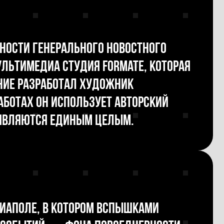
нности генерального новостного
ьтимедиа студия formate, которая
ение разработал художник
аботах он использует авторский
 являются единым целым.
диаполе, в котором вспышками