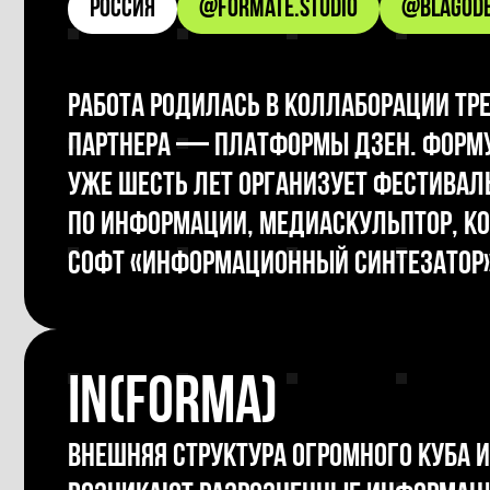
Россия
@formate.studio
@blagode
Работа родилась в коллаборации тре
партнера — платформы Дзен. Форму
уже шесть лет организует фестивал
по информации, медиаскульптор, ком
софт «Информационный синтезатор»
IN(FORMA)
Внешняя структура огромного куба 