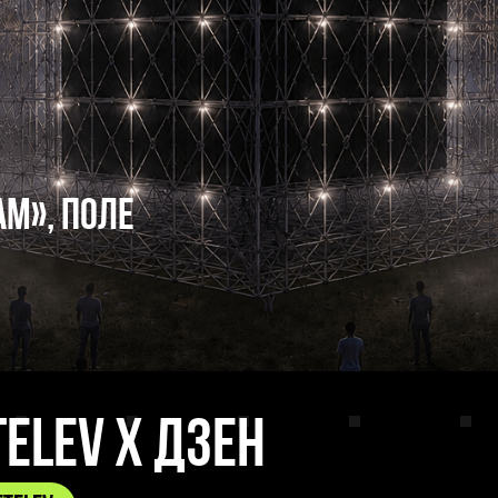
АМ», поле
telev х Дзен