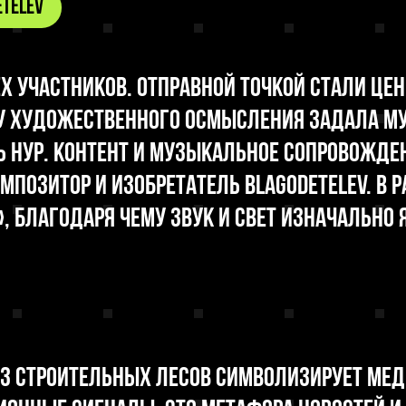
telev
х участников. Отправной точкой стали це
 художественного осмысления задала мул
ь НУР. Контент и музыкальное сопровожд
позитор и изобретатель Blagodetelev. В р
, благодаря чему звук и свет изначально
из строительных лесов символизирует ме