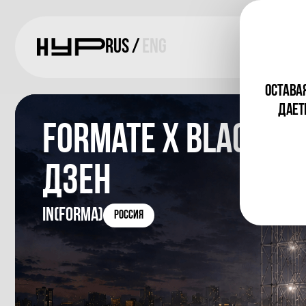
RUS
/
ENG
ОСТАВАЯ
ДАЕТ
formate х Blagode
Дзен
IN(FORMA)
Россия