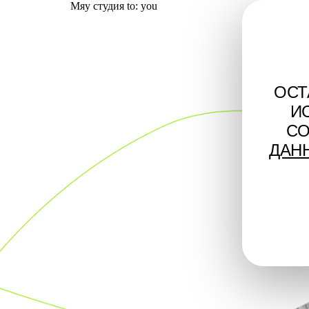
Мяу студия to: you
ОСТ
И
СО
ДАН